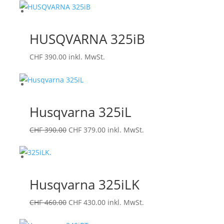
war:
ist:
CHF 420.00
CHF 399.00.
HUSQVARNA 325iB
CHF
390.00
inkl. MwSt.
Husqvarna 325iL
Ursprünglicher
Aktueller
CHF
390.00
CHF
379.00
inkl. MwSt.
Preis
Preis
war:
ist:
CHF 390.00
CHF 379.00.
Husqvarna 325iLK
Ursprünglicher
Aktueller
CHF
460.00
CHF
430.00
inkl. MwSt.
Preis
Preis