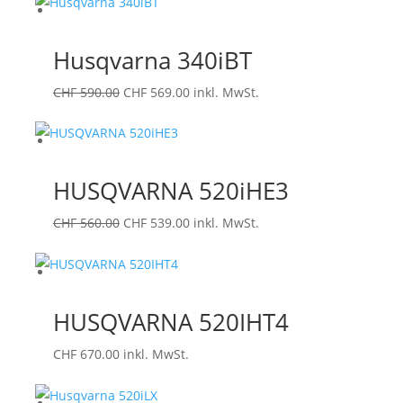
war:
ist:
CHF 460.00
CHF 430.00.
Husqvarna 340iBT
Ursprünglicher
Aktueller
CHF
590.00
CHF
569.00
inkl. MwSt.
Preis
Preis
war:
ist:
CHF 590.00
CHF 569.00.
HUSQVARNA 520iHE3
Ursprünglicher
Aktueller
CHF
560.00
CHF
539.00
inkl. MwSt.
Preis
Preis
war:
ist:
CHF 560.00
CHF 539.00.
HUSQVARNA 520IHT4
CHF
670.00
inkl. MwSt.