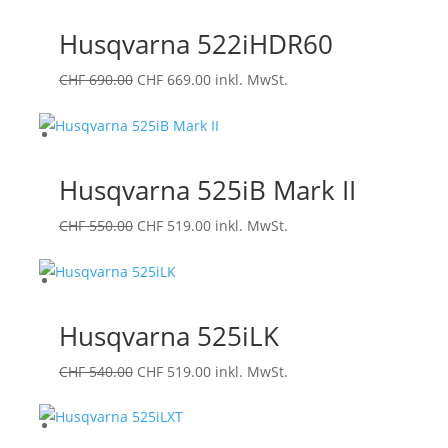
CHF 750.00
CHF 719.00.
Husqvarna 522iHDR60
Ursprünglicher
Aktueller
CHF
690.00
CHF
669.00
inkl. MwSt.
Preis
Preis
war:
ist:
CHF 690.00
CHF 669.00.
Husqvarna 525iB Mark II
Ursprünglicher
Aktueller
CHF
550.00
CHF
519.00
inkl. MwSt.
Preis
Preis
war:
ist:
CHF 550.00
CHF 519.00.
Husqvarna 525iLK
Ursprünglicher
Aktueller
CHF
540.00
CHF
519.00
inkl. MwSt.
Preis
Preis
war:
ist: