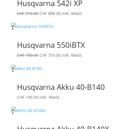
Husqvarna 542i XP
Ursprünglicher
Aktueller
CHF
910.00
CHF
888.00
inkl. MwSt.
Preis
Preis
war:
ist:
CHF 910.00
CHF 888.00.
Husqvarna 550iBTX
Ursprünglicher
Aktueller
CHF
790.00
CHF
759.00
inkl. MwSt.
Preis
Preis
war:
ist:
CHF 790.00
CHF 759.00.
Husqvarna Akku 40-B140
CHF
190.00
inkl. MwSt.
Husqvarna Akku 40-B140X