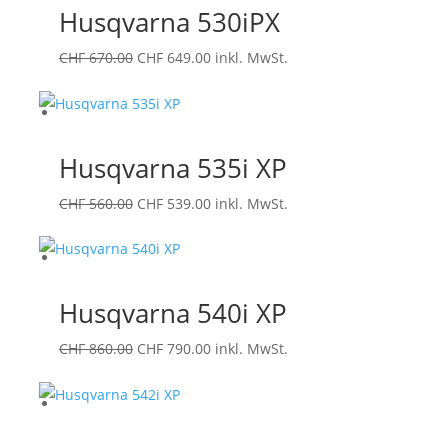
Husqvarna 530iPX
Ursprünglicher
Aktueller
CHF
670.00
CHF
649.00
inkl. MwSt.
Preis
Preis
war:
ist:
CHF 670.00
CHF 649.00.
Husqvarna 535i XP
Ursprünglicher
Aktueller
CHF
560.00
CHF
539.00
inkl. MwSt.
Preis
Preis
war:
ist:
CHF 560.00
CHF 539.00.
Husqvarna 540i XP
Ursprünglicher
Aktueller
CHF
860.00
CHF
790.00
inkl. MwSt.
Preis
Preis
war:
ist:
CHF 860.00
CHF 790.00.