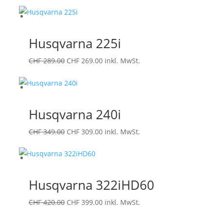
Preis
Preis
war:
ist:
CHF 249.00
CHF 229.00.
Husqvarna 225i
Ursprünglicher
Aktueller
CHF
289.00
CHF
269.00
inkl. MwSt.
Preis
Preis
war:
ist:
CHF 289.00
CHF 269.00.
Husqvarna 240i​
Ursprünglicher
Aktueller
CHF
349.00
CHF
309.00
inkl. MwSt.
Preis
Preis
war:
ist:
CHF 349.00
CHF 309.00.
Husqvarna 322iHD60
Ursprünglicher
Aktueller
CHF
420.00
CHF
399.00
inkl. MwSt.
Preis
Preis