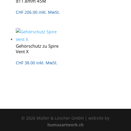
d11.8mm 45M
CHF
206.00
inkl. MwSt.
Gehörschutz zu Spire
Vent X
CHF
38.00
inkl. MwSt.
© 2026 Müller & Lüscher GmbH | website by
humusartwork.ch