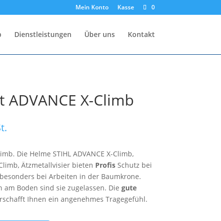
Mein Konto
Kasse
0
p
Dienstleistungen
Über uns
Kontakt
t ADVANCE X-Climb
t.
imb. Die Helme STIHL ADVANCE X-Climb,
limb, Ätzmetallvisier bieten
Profis
Schutz bei
 besonders bei Arbeiten in der Baumkrone.
n am Boden sind sie zugelassen. Die
gute
rschafft Ihnen ein angenehmes Tragegefühl.