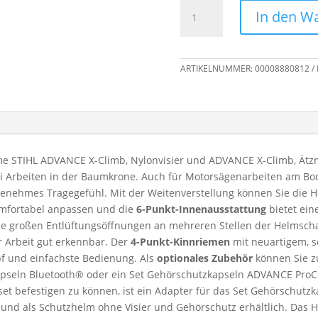
STIHL
In den W
Helmset
ADVANCE
X-
ARTIKELNUMMER:
00008880812
Climb
Menge
e STIHL ADVANCE X-Climb, Nylonvisier und ADVANCE X-Climb, Ätzm
i Arbeiten in der Baumkrone. Auch für Motorsägenarbeiten am Bod
genehmes Tragegefühl. Mit der Weitenverstellung können Sie die 
omfortabel anpassen und die
6-Punkt-Innenausstattung
bietet ein
ie großen Entlüftungsöffnungen an mehreren Stellen der Helmsch
r Arbeit gut erkennbar. Der
4-Punkt-Kinnriemen
mit neuartigem, 
pf und einfachste Bedienung. Als
optionales Zubehör
können Sie z
kapseln Bluetooth® oder ein Set Gehörschutzkapseln ADVANCE Pr
 befestigen zu können, ist ein Adapter für das Set Gehörschutzka
und als Schutzhelm ohne Visier und Gehörschutz erhältlich. Das 