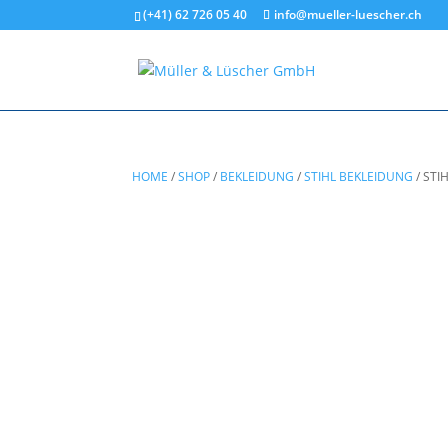
(+41) 62 726 05 40
info@mueller-luescher.ch
HOME
/
SHOP
/
BEKLEIDUNG
/
STIHL BEKLEIDUNG
/
STI