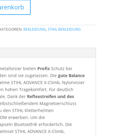
arenkorb
KATEGORIEN:
BEKLEIDUNG
,
STIHL BEKLEIDUNG
etallvisier bieten
Profis
Schutz bei
en sind sie zugelassen. Die
gute Balance
Helme STIHL ADVANCE X-Climb, Nylonvisier
en hohen Tragekomfort. Für deutlich
ale. Dank der
Reflexstreifen und des
selbstschließendem Magnetverschluss
u den STIHL Kletterhelmen
oCOM erwerben. Um die
pseln Bluetooth® erforderlich. Die
Helmset STIHL ADVANCE X-Climb,