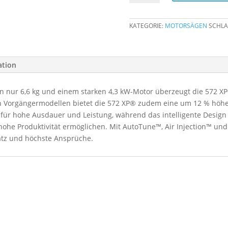
XP
G
KATEGORIE:
MOTORSÄGEN
SCHLA
Menge
ation
n nur 6,6 kg und einem starken 4,3 kW-Motor überzeugt die 572 
ren Vorgängermodellen bietet die 572 XP® zudem eine um 12 % höhe
n für hohe Ausdauer und Leistung, während das intelligente Desig
he Produktivität ermöglichen. Mit AutoTune™, Air Injection™ und 
satz und höchste Ansprüche.