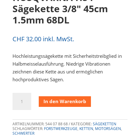
Sägekette 3/8″ 45cm
1.5mm 68DL
CHF
32.00
inkl. MwSt.
Hochleistungssägekette mit Sicherheitstreibglied in
Halbmeisselausführung. Niedrige Vibrationen
zeichnen diese Kette aus und ermöglichen
hochproduktives Sägen.
HUSQVARNA
In den Warenkorb
H54
Sägekette
3/8"
ARTIKELNUMMER:
544 07 88 68
KATEGORIE:
SÄGEKETTEN
45cm
SCHLAGWÖRTER:
FORSTWERKZEUGE
,
KETTEN
,
MOTORSÄGEN
,
SCHWERTER
1.5mm