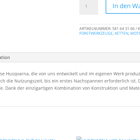
HUSQVARNA
In den W
X-
CUT
Sägekette
ARTIKELNUMMER:
581 64 31 66
K
SP33G
FORSTWERKZEUGE
,
KETTEN
,
MOT
325"Pixel
40cm
1.3mm
ation
66DL
Menge
use Husqvarna, die von uns entwickelt und im eigenen Werk produzi
ich die Nutzungszeit, bis ein erstes Nachspannen erforderlich is
. Dank der einzigartigen Kombination von Konstruktion und Materia