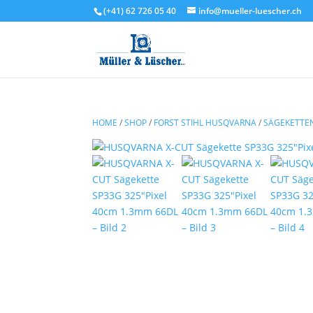
(+41) 62 726 05 40
info@mueller-luescher.ch
HOME
/
SHOP
/
FORST STIHL HUSQVARNA
/
SÄGEKETTE