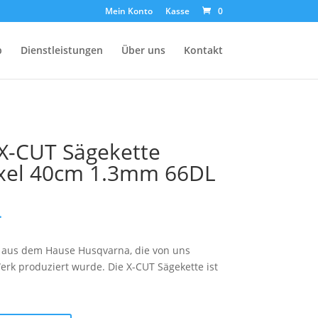
Mein Konto
Kasse
0
p
Dienstleistungen
Über uns
Kontakt
-CUT Sägekette
xel 40cm 1.3mm 66DL
.
te aus dem Hause Husqvarna, die von uns
erk produziert wurde. Die X-CUT Sägekette ist