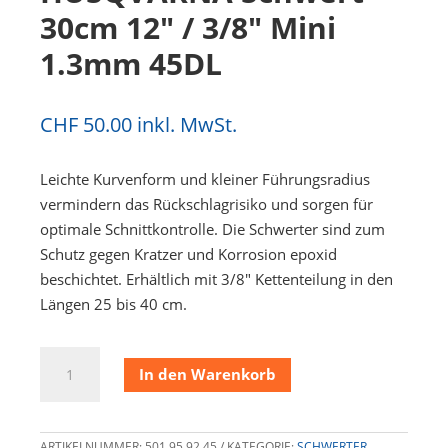
30cm 12″ / 3/8″ Mini
1.3mm 45DL
CHF
50.00
inkl. MwSt.
Leichte Kurvenform und kleiner Führungsradius
vermindern das Rückschlagrisiko und sorgen für
optimale Schnittkontrolle. Die Schwerter sind zum
Schutz gegen Kratzer und Korrosion epoxid
beschichtet. Erhältlich mit 3/8″ Kettenteilung in den
Längen 25 bis 40 cm.
HUSQVARNA
In den Warenkorb
Schwert
30cm
12"
ARTIKELNUMMER:
501 95 92 45
KATEGORIE:
SCHWERTER