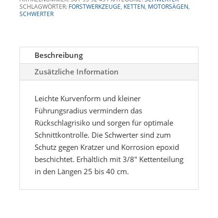
/
SCHLAGWÖRTER:
FORSTWERKZEUGE
,
KETTEN
,
MOTORSÄGEN
,
SCHWERTER
3/8"
Mini
1.3mm
45DL
Beschreibung
Menge
Zusätzliche Information
Leichte Kurvenform und kleiner
Führungsradius vermindern das
Rückschlagrisiko und sorgen für optimale
Schnittkontrolle. Die Schwerter sind zum
Schutz gegen Kratzer und Korrosion epoxid
beschichtet. Erhältlich mit 3/8" Kettenteilung
in den Längen 25 bis 40 cm.