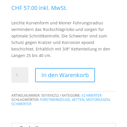
CHF
57.00
inkl. MwSt.
Leichte Kurvenform und kleiner Führungsradius
vermindern das Rückschlagrisiko und sorgen für
optimale Schnittkontrolle. Die Schwerter sind zum
Schutz gegen Kratzer und Korrosion epoxid
beschichtet. Erhältlich mit 3/8″ Kettenteilung in den
Längen 25 bis 40 cm.
HUSQVARNA
In den Warenkorb
Schwert
35cm
14"
ARTIKELNUMMER:
501959252
KATEGORIE:
SCHWERTER
/
SCHLAGWÖRTER:
FORSTWERKZEUGE
,
KETTEN
,
MOTORSÄGEN
,
3/8"
SCHWERTER
Mini
1.3mm
52DL