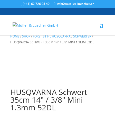
(+41) 62 726 05 40
info@mueller-luescher.ch
HOME
/
SHOP
/
FORST STIHL HUSQVARNA
/
SCHWERTER
/
HUSQVARNA SCHWERT 35CM 14″ / 3/8″ MINI 1.3MM 52DL
HUSQVARNA Schwert
35cm 14″ / 3/8″ Mini
1.3mm 52DL