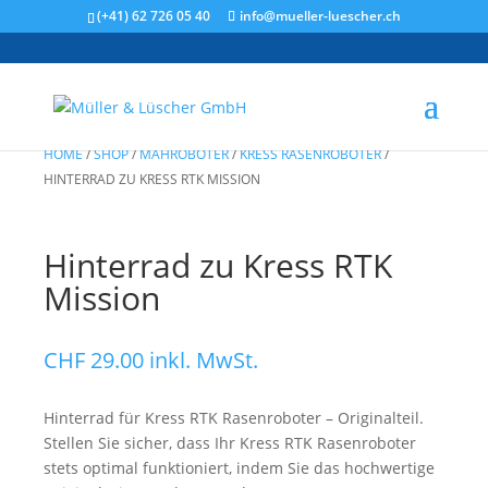
(+41) 62 726 05 40
info@mueller-luescher.ch
HOME
/
SHOP
/
MÄHROBOTER
/
KRESS RASENROBOTER
/
HINTERRAD ZU KRESS RTK MISSION
Hinterrad zu Kress RTK
Mission
CHF
29.00
inkl. MwSt.
Hinterrad für Kress RTK Rasenroboter – Originalteil.
Stellen Sie sicher, dass Ihr Kress RTK Rasenroboter
stets optimal funktioniert, indem Sie das hochwertige