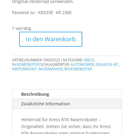
Original-Hinterrad verwenden.
Passend zu : KR233E KR 236E
1 vorrätig
In den Warenkorb
Hinterrad
zu
Kress
ARTIKELNUMMER:
59003525
KATEGORIE:
KRESS
RTK
RASENROBOTER
SCHLAGWÖRTER:
AUTOMOWER
,
GEHÄUSE-KIT
,
HINTERRADKIT
,
RASENMÄHER
,
RASENROBOTER
Mission
Menge
Beschreibung
Zusätzliche Information
Hinterrad für Kress RTK Rasenroboter –
Originalteil. Stellen Sie sicher, dass Ihr Kress
RTK Rasenroboter stets optimal funktioniert,