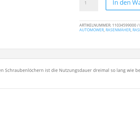
In den W
Lifetime
Messerklingen
KA0002
ARTIKELNUMMER:
11034599000
Menge
AUTOMOWER
,
RASENMÄHER
,
RAS
 Schraubenlöchern ist die Nutzungsdauer dreimal so lang wie bei