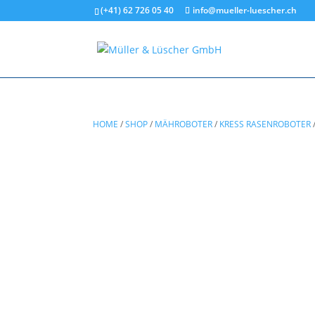
(+41) 62 726 05 40
info@mueller-luescher.ch
HOME
/
SHOP
/
MÄHROBOTER
/
KRESS RASENROBOTER