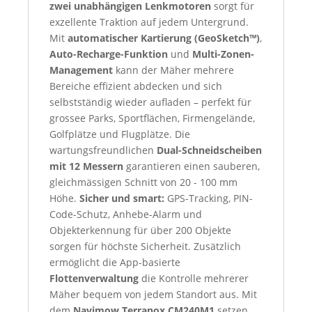
zwei unabhängigen Lenkmotoren
sorgt für
exzellente Traktion auf jedem Untergrund.
Mit
automatischer Kartierung (GeoSketch™)
,
Auto-Recharge-Funktion
und
Multi-Zonen-
Management
kann der Mäher mehrere
Bereiche effizient abdecken und sich
selbstständig wieder aufladen – perfekt für
grossee Parks, Sportflächen, Firmengelände,
Golfplätze und Flugplätze. Die
wartungsfreundlichen
Dual-Schneidscheiben
mit 12 Messern
garantieren einen sauberen,
gleichmässigen Schnitt von 20 - 100 mm
Höhe.
Sicher und smart:
GPS-Tracking, PIN-
Code-Schutz, Anhebe-Alarm und
Objekterkennung für über 200 Objekte
sorgen für höchste Sicherheit. Zusätzlich
ermöglicht die App-basierte
Flottenverwaltung
die Kontrolle mehrerer
Mäher bequem von jedem Standort aus. Mit
dem
Navimow Terranox CM240M1
setzen