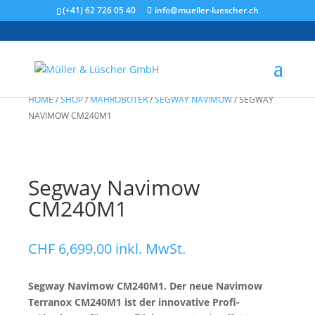
(+41) 62 726 05 40
info@mueller-luescher.ch
HOME
/
SHOP
/
MÄHROBOTER
/
SEGWAY NAVIMOW
/
SEGWAY
NAVIMOW CM240M1
Segway Navimow
CM240M1
CHF
6,699.00
inkl. MwSt.
Segway Navimow CM240M1. Der neue Navimow
Terranox CM240M1 ist der innovative Profi-