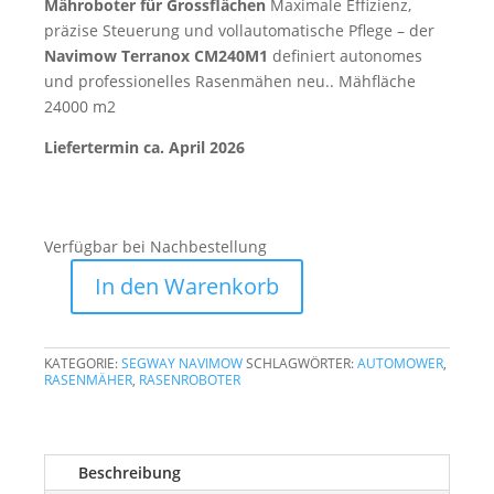
Mähroboter für Grossflächen
Maximale Effizienz,
präzise Steuerung und vollautomatische Pflege – der
Navimow Terranox CM240M1
definiert autonomes
und professionelles Rasenmähen neu.. Mähfläche
24000 m2
Liefertermin ca. April 2026
Verfügbar bei Nachbestellung
In den Warenkorb
Segway
Navimow
CM240M1
KATEGORIE:
SEGWAY NAVIMOW
SCHLAGWÖRTER:
AUTOMOWER
,
Menge
RASENMÄHER
,
RASENROBOTER
Beschreibung