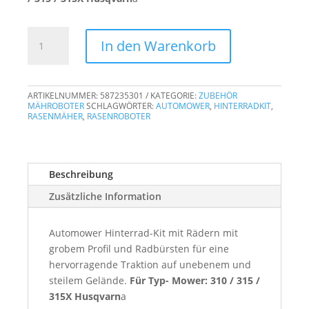
Automower
In den Warenkorb
Hinterrad-
Kit
Menge
ARTIKELNUMMER:
587235301
KATEGORIE:
ZUBEHÖR
MÄHROBOTER
SCHLAGWÖRTER:
AUTOMOWER
,
HINTERRADKIT
,
RASENMÄHER
,
RASENROBOTER
Beschreibung
Zusätzliche Information
Automower Hinterrad-Kit mit Rädern mit
grobem Profil und Radbürsten für eine
hervorragende Traktion auf unebenem und
steilem Gelände.
Für Typ- Mower: 310 / 315 /
315X Husqvarn
a