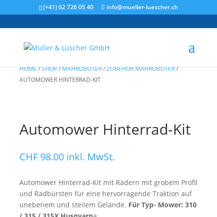
(+41) 62 726 05 40
info@mueller-luescher.ch
HOME
/
SHOP
/
MÄHROBOTER
/
ZUBEHÖR MÄHROBOTER
/
AUTOMOWER HINTERRAD-KIT
Automower Hinterrad-Kit
CHF
98.00
inkl. MwSt.
Automower Hinterrad-Kit mit Rädern mit grobem Profil
und Radbürsten für eine hervorragende Traktion auf
unebenem und steilem Gelände.
Für Typ- Mower: 310
/ 315 / 315X Husqvarn
a