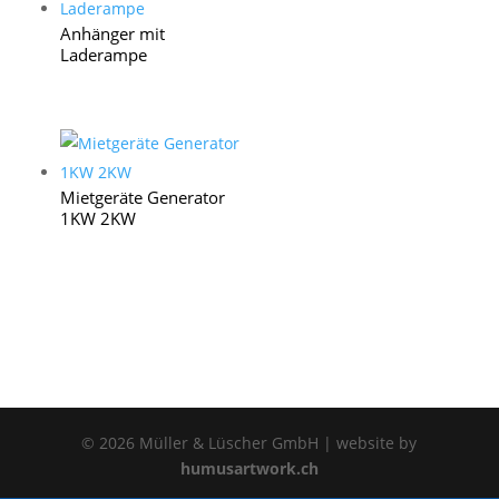
Anhänger mit
Laderampe
Mietgeräte Generator
1KW 2KW
© 2026 Müller & Lüscher GmbH | website by
humusartwork.ch