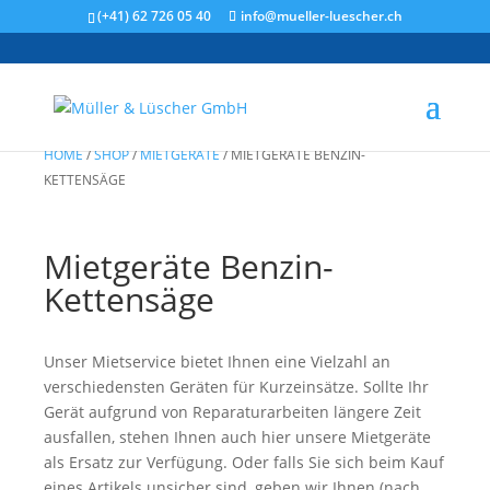
(+41) 62 726 05 40
info@mueller-luescher.ch
HOME
/
SHOP
/
MIETGERÄTE
/
MIETGERÄTE BENZIN-
KETTENSÄGE
Mietgeräte Benzin-
Kettensäge
Unser Mietservice bietet Ihnen eine Vielzahl an
verschiedensten Geräten für Kurzeinsätze. Sollte Ihr
Gerät aufgrund von Reparaturarbeiten längere Zeit
ausfallen, stehen Ihnen auch hier unsere Mietgeräte
als Ersatz zur Verfügung. Oder falls Sie sich beim Kauf
eines Artikels unsicher sind, geben wir Ihnen (nach