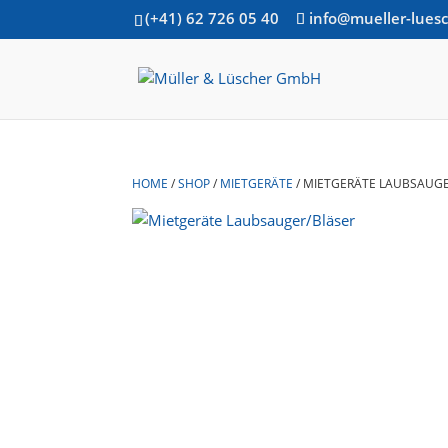
(+41) 62 726 05 40
info@mueller-lues
HOME
/
SHOP
/
MIETGERÄTE
/
MIETGERÄTE LAUBSAUGE