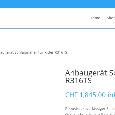
Home
Sho
augerät Schlagmäher für Rider R316TS
Anbaugerät S
R316TS
CHF
1,845.00
in
Robuster, zuverlässiger Sc
Gras und niedrigem Gestrüpp