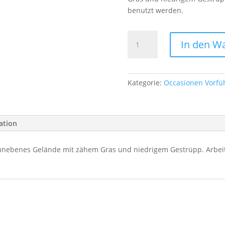
benutzt werden.
Anbaugerät
In den W
Schlagmäher
für
Rider
R316TS
Kategorie:
Occasionen Vorfü
Menge
ation
 unebenes Gelände mit zähem Gras und niedrigem Gestrüpp. Arbeits