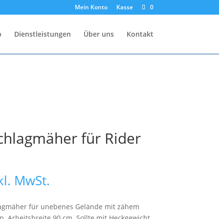
Mein Konto
Kasse
0
p
Dienstleistungen
Über uns
Kontakt
chlagmäher für Rider
kl. MwSt.
hlagmäher für unebenes Gelände mit zähem
. Arbeitsbreite 90 cm. Sollte mit Heckgewicht