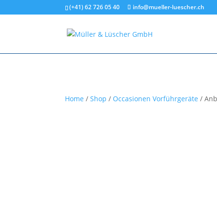
(+41) 62 726 05 40
info@mueller-luescher.ch
Home
/
Shop
/
Occasionen Vorführgeräte
/
Anb