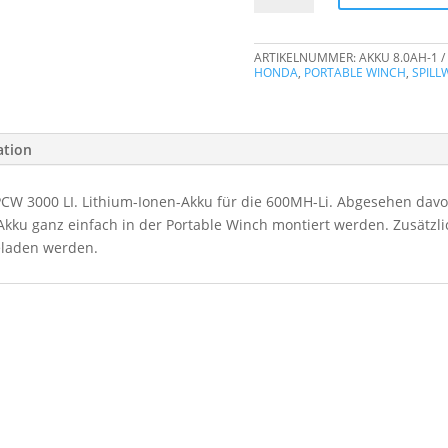
zu
Spillwinde
ARTIKELNUMMER:
AKKU 8.0AH-1
Portable
HONDA
,
PORTABLE WINCH
,
SPILL
Winch
PCW
3000
ation
LI
Menge
PCW 3000 LI. Lithium-Ionen-Akku für die 600MH-Li. Abgesehen davo
 Akku ganz einfach in der Portable Winch montiert werden. Zusätzl
eladen werden.