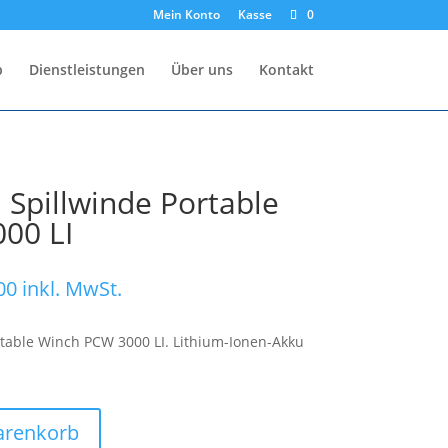
Mein Konto
Kasse
0
p
Dienstleistungen
Über uns
Kontakt
 Spillwinde Portable
00 LI
licher
Aktueller
00
inkl. MwSt.
Preis
ist:
rtable Winch PCW 3000 LI. Lithium-Ionen-Akku
00
CHF 549.00.
arenkorb