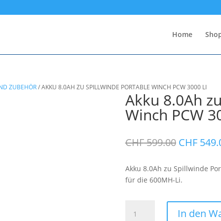
Home
Sho
UND ZUBEHÖR
/
AKKU 8.0AH ZU SPILLWINDE PORTABLE WINCH PCW 3000 LI
Akku 8.0Ah zu
Winch PCW 30
Ursprüng
CHF
599.00
CHF
549.
Preis
war:
Akku 8.0Ah zu Spillwinde Po
CHF 599.
für die 600MH-Li.
Akku
In den W
8.0Ah