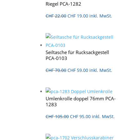
Riegel PCA-1282
Ursprünglicher
Aktueller
CHF
22.00
CHF
19.00
inkl. MwSt.
Preis
Preis
war:
ist:
CHF 22.00
CHF 19.00.
Seiltasche für Rucksackgestell
PCA-0103
Ursprünglicher
Aktueller
CHF
70.00
CHF
59.00
inkl. MwSt.
Preis
Preis
war:
ist:
CHF 70.00
CHF 59.00.
Umlenkrolle doppel 76mm PCA-
1283
Ursprünglicher
Aktueller
CHF
105.00
CHF
95.00
inkl. MwSt.
Preis
Preis
war:
ist: