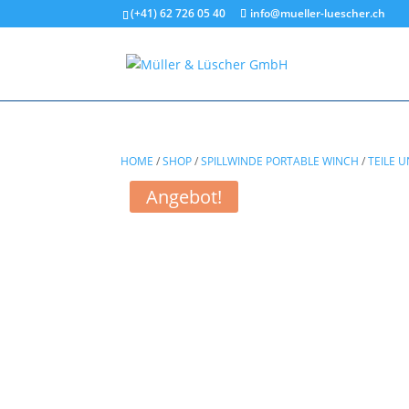
(+41) 62 726 05 40
info@mueller-luescher.ch
HOME
/
SHOP
/
SPILLWINDE PORTABLE WINCH
/
TEILE 
Angebot!