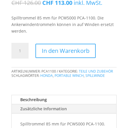
Ursprünglicher
Aktueller
CHF
126.00
CHF
113.00
inkl. MwSt.
Preis
Preis
war:
ist:
Spilltrommel 85 mm für PCW5000 PCA-1100. Die
CHF 126.00
CHF 113.00.
Ankerwindentrommeln können in auf Winden ersetzt
werden.
Spilltrommel
In den Warenkorb
85
mm
für
ARTIKELNUMMER:
PCA1100
KATEGORIE:
TEILE UND ZUBEHÖR
PCW5000
SCHLAGWÖRTER:
HONDA
,
PORTABLE WINCH
,
SPILLWINDE
PCA-
1100
Menge
Beschreibung
Zusätzliche Information
Spilltrommel 85 mm für PCW5000 PCA-1100.