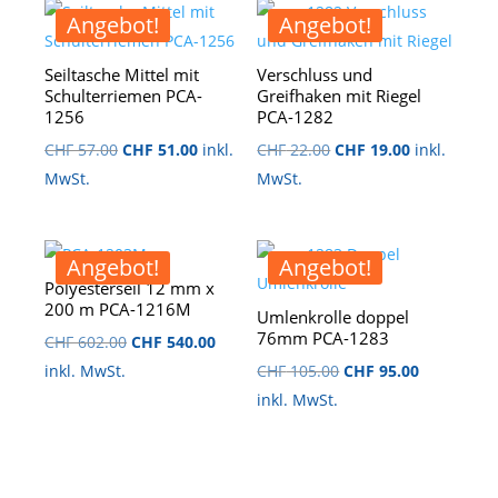
Angebot!
Angebot!
Seiltasche Mittel mit
Verschluss und
Schulterriemen PCA-
Greifhaken mit Riegel
1256
PCA-1282
Ursprünglicher
Aktueller
Ursprünglicher
Aktueller
CHF
57.00
CHF
51.00
inkl.
CHF
22.00
CHF
19.00
inkl.
Preis
Preis
Preis
Preis
MwSt.
MwSt.
war:
ist:
war:
ist:
CHF 57.00
CHF 51.00.
CHF 22.00
CHF 19.00.
Angebot!
Angebot!
Polyesterseil 12 mm x
200 m PCA-1216M
Umlenkrolle doppel
76mm PCA-1283
Ursprünglicher
Aktueller
CHF
602.00
CHF
540.00
Preis
Preis
Ursprünglicher
Aktueller
inkl. MwSt.
CHF
105.00
CHF
95.00
war:
ist:
Preis
Preis
inkl. MwSt.
CHF 602.00
CHF 540.00.
war:
ist:
CHF 105.00
CHF 95.00.