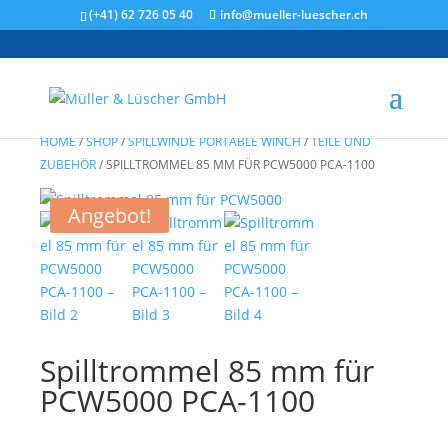
(+41) 62 726 05 40
info@mueller-luescher.ch
HOME
/
SHOP
/
SPILLWINDE PORTABLE WINCH
/
TEILE UND
ZUBEHÖR
/
SPILLTROMMEL 85 MM FÜR PCW5000 PCA-1100
Angebot!
Spilltrommel 85 mm für
PCW5000 PCA-1100