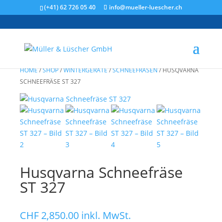
(+41) 62 726 05 40
info@mueller-luescher.ch
HOME
/
SHOP
/
WINTERGERÄTE
/
SCHNEEFRÄSEN
/
HUSQVARNA
SCHNEEFRÄSE ST 327
Husqvarna Schneefräse
ST 327
CHF
2,850.00
inkl. MwSt.