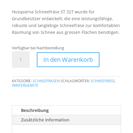
Husqvarna Schneefräse ST 327 wurde für
Grundbesitzer entwickelt, die eine leistungsfähige,
robuste und langlebige Schneefräse zur komfortablen
Räumung von Schnee aus grossen Flächen benötigen.
Verfügbar bei Nachbestellung
Husqvarna
In den Warenkorb
Schneefräse
ST
327
KATEGORIE:
SCHNEEFRÄSEN
SCHLAGWÖRTER:
SCHNEEFRÄSE
,
Menge
WINTERGERÄTE
Beschreibung
Zusätzliche Information