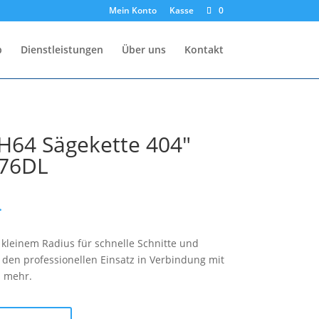
Mein Konto
Kasse
0
p
Dienstleistungen
Über uns
Kontakt
64 Sägekette 404″
76DL
.
 kleinem Radius für schnelle Schnitte und
 den professionellen Einsatz in Verbindung mit
d mehr.