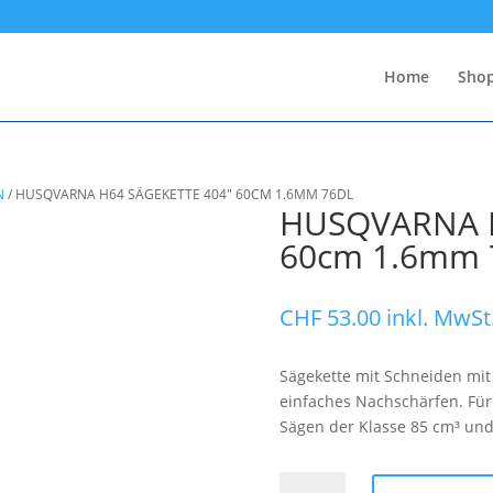
Home
Sho
N
/
HUSQVARNA H64 SÄGEKETTE 404″ 60CM 1.6MM 76DL
HUSQVARNA H
60cm 1.6mm 
CHF
53.00
inkl. MwSt
Sägekette mit Schneiden mit
einfaches Nachschärfen. Für
Sägen der Klasse 85 cm³ un
HUSQVARNA