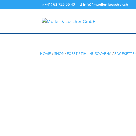
(+41) 62 726 05 40
info@mueller-luescher.ch
HOME
/
SHOP
/
FORST STIHL HUSQVARNA
/
SÄGEKETTE