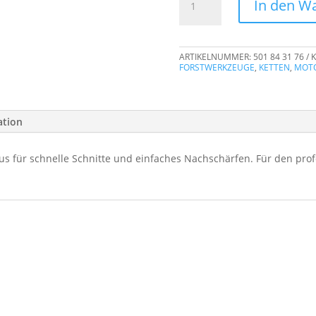
In den W
H64
Sägekette
404"
ARTIKELNUMMER:
501 84 31 76
K
60cm
FORSTWERKZEUGE
,
KETTEN
,
MOT
1.6mm
76DL
Menge
ation
s für schnelle Schnitte und einfaches Nachschärfen. Für den prof