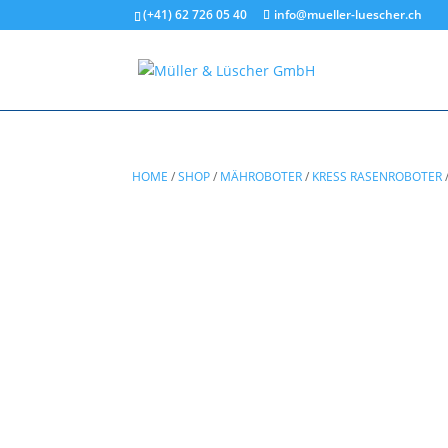
(+41) 62 726 05 40
info@mueller-luescher.ch
HOME
/
SHOP
/
MÄHROBOTER
/
KRESS RASENROBOTER