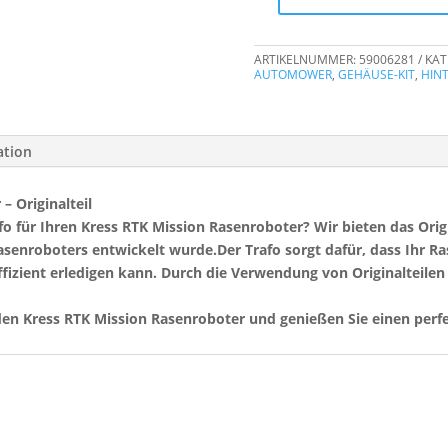
Trafo
Kress
RTK
ARTIKELNUMMER:
59006281
KAT
Mission
AUTOMOWER
,
GEHÄUSE-KIT
,
HIN
Menge
ation
– Originalteil
für Ihren Kress RTK Mission Rasenroboter? Wir bieten das Origina
asenroboters entwickelt wurde.Der Trafo sorgt dafür, dass Ihr R
ffizient erledigen kann. Durch die Verwendung von Originalteilen 
ür den Kress RTK Mission Rasenroboter und genießen Sie einen perf