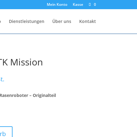
Mein Konto
Kasse
0
p
Dienstleistungen
Über uns
Kontakt
TK Mission
t.
Rasenroboter – Originalteil
rb