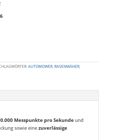
2
26
CHLAGWÖRTER:
AUTOMOWER
,
RASENMÄHER
,
200.000 Messpunkte pro Sekunde
und
bdeckung sowie eine
zuverlässige