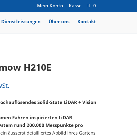
Mein Konto
Kasse
0
Dienstleistungen
Über uns
Kontakt
imow H210E
wSt.
ochauflösendes Solid-State LiDAR + Vision
men Fahren inspirierten LiDAR-
System rund 200.000 Messpunkte pro
ein äusserst detailliertes Abbild Ihres Gartens.