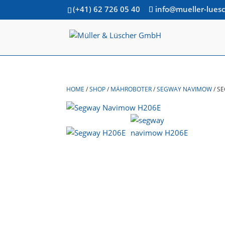
(+41) 62 726 05 40
info@mueller-lues
HOME
/
SHOP
/
MÄHROBOTER
/
SEGWAY NAVIMOW
/
SE