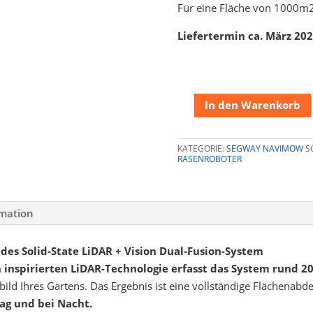
Für eine Fläche von 1000m
Liefertermin ca. März 20
In den Warenkorb
Segway
Navimow
H210E
KATEGORIE:
SEGWAY NAVIMOW
S
RASENROBOTER
Menge
rmation
des Solid-State LiDAR + Vision Dual-Fusion-System
inspirierten LiDAR-Technologie erfasst das System rund 
 Abbild Ihres Gartens. Das Ergebnis ist eine vollständige Flächena
ag und bei Nacht.