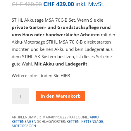
Ursprünglicher
Aktueller
CHF
460.00
CHF
429.00
inkl. MwSt.
Preis
Preis
war:
ist:
STIHL Akkusäge MSA 70C-B Set. Wenn Sie die
CHF 460.00
CHF 429.00.
private Garten- und Grundstückspflege rund
ums Haus oder handwerkliche Arbeiten
mit der
Akku-Motorsäge STIHL MSA 70 C-B direkt starten
möchten und keinen Akku und kein Ladegerät aus
dem STIHL AK-System besitzen, ist dieses Set eine
gute Wahl.
Mit Akku und Ladegerät.
Weitere Infos finden Sie HIER
STIHL
In den Warenkorb
Akkusäge
MSA
70C-
ARTIKELNUMMER:
MA040115822
KATEGORIE:
AKKU
B
KETTENSÄGEN
SCHLAGWÖRTER:
KETTEN
,
KETTENSÄGE
,
MOTORSÄGEN
Set