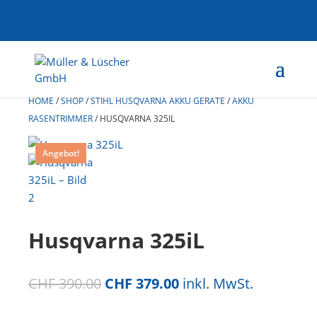
HOME
/
SHOP
/
STIHL HUSQVARNA AKKU GERÄTE
/
AKKU
RASENTRIMMER
/
HUSQVARNA 325IL
Angebot!
Husqvarna 325iL
Ursprünglicher
Aktueller
CHF
390.00
CHF
379.00
inkl. MwSt.
Preis
Preis