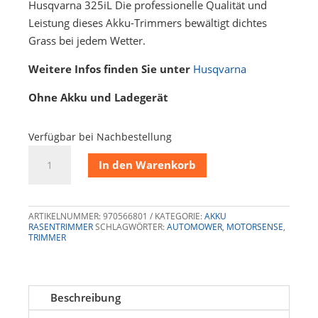
war:
ist:
Husqvarna 325iL Die professionelle Qualität und
CHF 390.00
CHF 379.00.
Leistung dieses Akku-Trimmers bewältigt dichtes
Grass bei jedem Wetter.
Weitere Infos finden Sie unter
Husqvarna
Ohne Akku und Ladegerät
Verfügbar bei Nachbestellung
Husqvarna
In den Warenkorb
325iL
Menge
ARTIKELNUMMER:
970566801
KATEGORIE:
AKKU
RASENTRIMMER
SCHLAGWÖRTER:
AUTOMOWER
,
MOTORSENSE
,
TRIMMER
Beschreibung